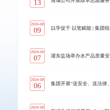
港城公司开展除草志愿服务
13
2024-08
以学促干 以笔赋能 | 集
09
2024-08
灌东盐场举办水产品质量安
07
2024-08
集团开展“送安全、送法律
06
2024-08