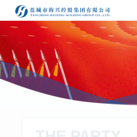
THE PARTY