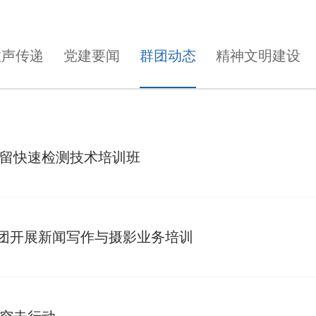
政声传递
党建要闻
群团动态
精神文明建设
留快速检测技术培训班
| 集团开展新闻写作与摄影业务培训