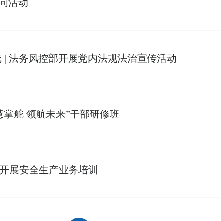
慰问活动
 | 法务风控部开展党内法规法治宣传活动
慧掌舵 领航未来”干部研修班
开展安全生产业务培训